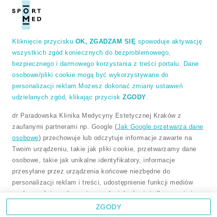
Zapisz się do naszego newslettera, aby otrzymywać
informacje o specjalnych rabatach i nadchodzących
wyprzedażach.
Zapisz się do newslettera
Kliknięcie przycisku
OK, ZGADZAM SIĘ
spowoduje aktywację
wszystkich zgód koniecznych do bezproblemowego,
Wybierz rodzaj Klienta
bezpiecznego i darmowego korzystania z treści portalu. Dane
osobowe/pliki cookie mogą być wykorzystywane do
klient firmowy
personalizacji reklam.Możesz dokonać zmiany ustawień
udzielanych zgód, klikając przycisk
ZGODY
.
klient detaliczny
dr Paradowska Klinika Medycyny Estetycznej Kraków z
zaufanymi partnerami np. Google (
Jak Google przetwarza dane
Kontakt
osobowe
) przechowuje lub odczytuje informacje zawarte na
Twoim urządzeniu, takie jak pliki cookie, przetwarzamy dane
ul. Miłkowskiego 11A, Kraków
osobowe, takie jak unikalne identyfikatory, informacje
503 545 554
przesyłane przez urządzenia końcowe niezbędne do
personalizacji reklam i treści, udostępnienie funkcji mediów
kontakt@sport-med.pl
społecznościowych pomiaru ruchu jak również dla rozwoju i
poprawny naszych produktów. Za Twoją zgodą my, jak i
ZGODY
partnerzy możemy wykorzystywać precyzyjne dane